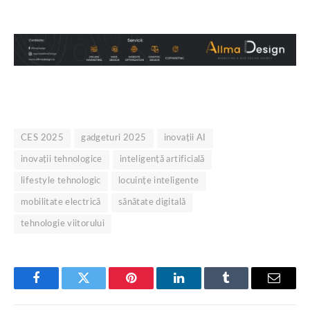
CES 2025
gadgeturi 2025
inovații AI
inovații tehnologice
inteligență artificială
lifestyle tehnologic
locuințe inteligente
mobilitate electrică
sănătate digitală
tehnologie viitorului
Facebook
Twitter
Pinterest
LinkedIn
Tumblr
Email