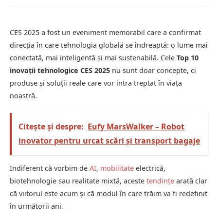
CES 2025 a fost un eveniment memorabil care a confirmat
direcția în care tehnologia globală se îndreaptă: o lume mai
conectată, mai inteligentă și mai sustenabilă. Cele
Top 10
inovații tehnologice CES 2025
nu sunt doar concepte, ci
produse și soluții reale care vor intra treptat în viața
noastră.
Citește și despre:
Eufy MarsWalker – Robot
inovator pentru urcat scări și transport bagaje
Indiferent că vorbim de
AI
,
mobilitate
electrică,
biotehnologie sau realitate mixtă, aceste
tendințe
arată clar
că viitorul este acum și că modul în care trăim va fi redefinit
în următorii ani
.