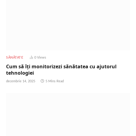
SĂNĂTATE
0
Views
Cum să îți monitorizezi sănătatea cu ajutorul
tehnologiei
decembrie 14, 2025
5 Mins Read