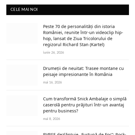
CELE MAI NOI
Peste 70 de personalități din istoria
României, reunite într-un videoclip hip-
hop, lansat de Ziua Tricolorului de
regizorul Richard Stan (Kartel)
iunie 26, 2026
Drumeții de neuitat: Trasee montane cu
peisaje impresionante în România
mai 16, 2026
Cum transformă Snick Ambalaje o simplă
caserolă pentru prăjituri într-un avantaj
pentru business?
mai 8, 2026
RVRSE dezlănțuie „Furtună de Foc”: Rock-