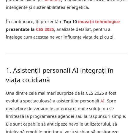
inteligente și sustenabilitatea energetică.
În continuare, îți prezentăm
Top 10
inovații tehnologice
prezentate la
CES 2025
, analizate detaliat, pentru a
înțelege cum acestea ne vor influența viața de zi cu zi.
1. Asistenții personali AI integrați în
viața cotidiană
Una dintre cele mai mari surprize de la CES 2025 a fost
evoluția spectaculoasă a asistenților personali
AI
. Spre
deosebire de versiunile anterioare, noile soluții nu se
limitează la programarea agendei sau la răspunsuri simple.
Ele sunt capabile să anticipeze nevoile utilizatorului, să
înțeleagă emoțiile prin tonul vocii și chiar să gestioneze