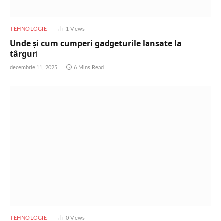
TEHNOLOGIE
1
Views
Unde și cum cumperi gadgeturile lansate la
târguri
decembrie 11, 2025
6 Mins Read
TEHNOLOGIE
0
Views