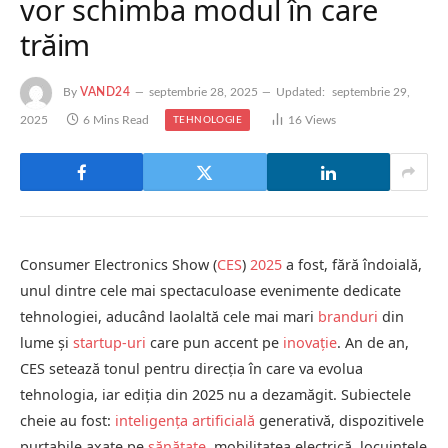
vor schimba modul în care
trăim
By
VAND24
septembrie 28, 2025
Updated:
septembrie 29,
2025
6 Mins Read
16
Views
TEHNOLOGIE
Consumer Electronics Show (
CES
)
2025
a fost, fără îndoială,
unul dintre cele mai spectaculoase evenimente dedicate
tehnologiei, aducând laolaltă cele mai mari
branduri
din
lume și
startup-uri
care pun accent pe
inovație
. An de an,
CES setează tonul pentru direcția în care va evolua
tehnologia, iar ediția din 2025 nu a dezamăgit. Subiectele
cheie au fost:
inteligența artificială
generativă, dispozitivele
purtabile axate pe
sănătate
, mobilitatea electrică, locuințele