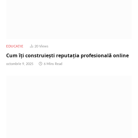
EDUCAȚIE
20
Views
Cum îți construiești reputația profesională online
octombrie 9, 2025
6 Mins Read