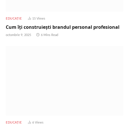
EDUCAȚIE
15
Views
Cum îți construiești brandul personal profesional
octombrie 9, 2025
6 Mins Read
EDUCAȚIE
6
Views