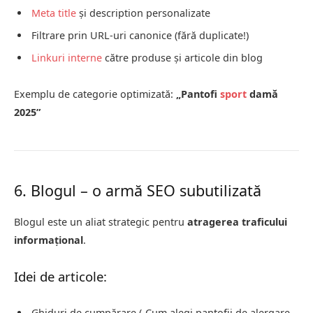
Meta title
și description personalizate
Filtrare prin URL-uri canonice (fără duplicate!)
Linkuri interne
către produse și articole din blog
Exemplu de categorie optimizată:
„Pantofi
sport
damă
2025”
6. Blogul – o armă SEO subutilizată
Blogul este un aliat strategic pentru
atragerea traficului
informațional
.
Idei de articole:
Ghiduri de cumpărare („Cum alegi pantofii de alergare