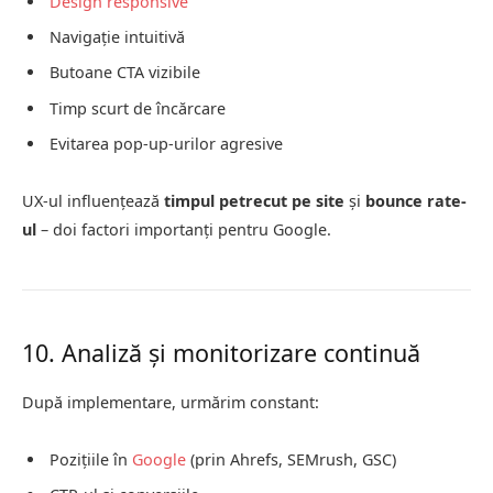
Design responsive
Navigație intuitivă
Butoane CTA vizibile
Timp scurt de încărcare
Evitarea pop-up-urilor agresive
UX-ul influențează
timpul petrecut pe site
și
bounce rate-
ul
– doi factori importanți pentru Google.
10. Analiză și monitorizare continuă
După implementare, urmărim constant:
Pozițiile în
Google
(prin Ahrefs, SEMrush, GSC)