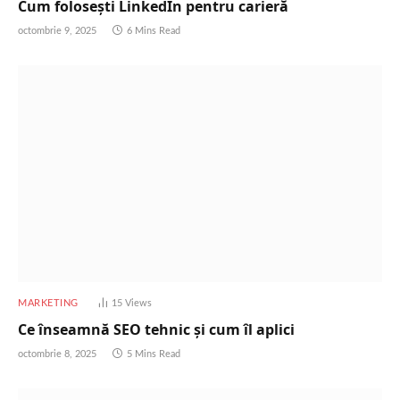
Cum folosești LinkedIn pentru carieră
octombrie 9, 2025
6 Mins Read
MARKETING
15
Views
Ce înseamnă SEO tehnic și cum îl aplici
octombrie 8, 2025
5 Mins Read