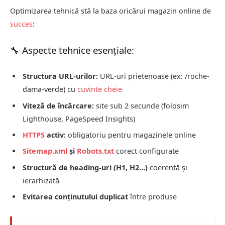
Optimizarea tehnică stă la baza oricărui magazin online de
succes
:
🔧 Aspecte tehnice esențiale:
Structura URL-urilor:
URL-uri prietenoase (ex: /roche-
dama-verde) cu
cuvinte cheie
Viteză de încărcare:
site sub 2 secunde (folosim
Lighthouse, PageSpeed Insights)
HTTPS
activ:
obligatoriu pentru magazinele online
Sitemap.xml
și
Robots.txt
corect configurate
Structură de heading-uri (H1, H2…)
coerentă și
ierarhizată
Evitarea conținutului duplicat
între produse