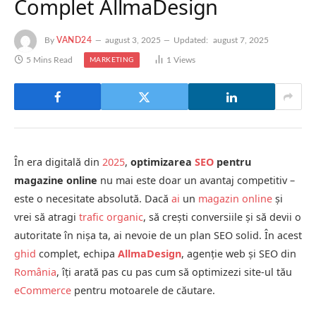
Complet AllmaDesign
By
VAND24
august 3, 2025
Updated:
august 7, 2025
5 Mins Read
1
Views
MARKETING
În era digitală din
2025
,
optimizarea
SEO
pentru
magazine online
nu mai este doar un avantaj competitiv –
este o necesitate absolută. Dacă
ai
un
magazin online
și
vrei să atragi
trafic organic
, să crești conversiile și să devii o
autoritate în nișa ta, ai nevoie de un plan SEO solid. În acest
ghid
complet, echipa
AllmaDesign
, agenție web și SEO din
România
, îți arată pas cu pas cum să optimizezi site-ul tău
eCommerce
pentru motoarele de căutare.