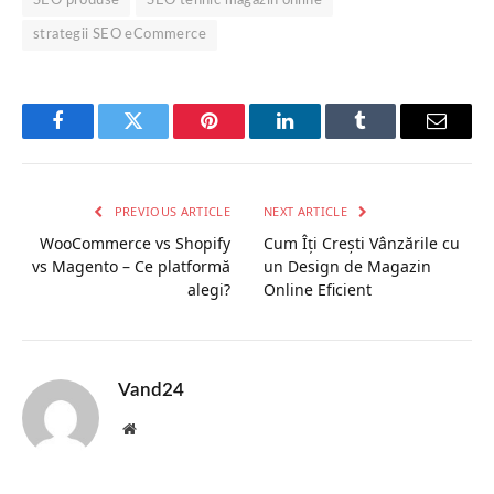
SEO produse
SEO tehnic magazin online
strategii SEO eCommerce
Facebook
Twitter
Pinterest
LinkedIn
Tumblr
Email
PREVIOUS ARTICLE
NEXT ARTICLE
WooCommerce vs Shopify
Cum Îți Crești Vânzările cu
vs Magento – Ce platformă
un Design de Magazin
alegi?
Online Eficient
Vand24
Website