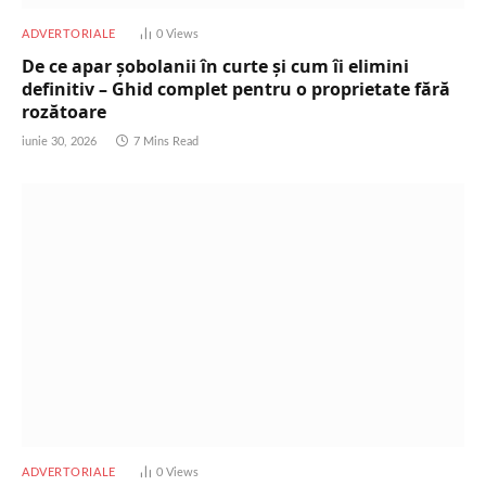
ADVERTORIALE
0
Views
De ce apar șobolanii în curte și cum îi elimini
definitiv – Ghid complet pentru o proprietate fără
rozătoare
iunie 30, 2026
7 Mins Read
ADVERTORIALE
0
Views