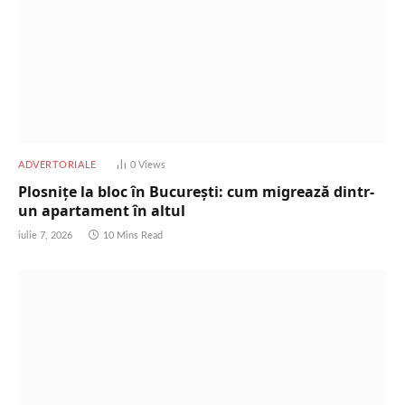
ADVERTORIALE
0
Views
Plosnițe la bloc în București: cum migrează dintr-
un apartament în altul
iulie 7, 2026
10 Mins Read