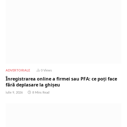
ADVERTORIALE
0
Views
Înregistrarea online a firmei sau PFA: ce poți face
fără deplasare la ghișeu
iulie 9, 2026
8 Mins Read