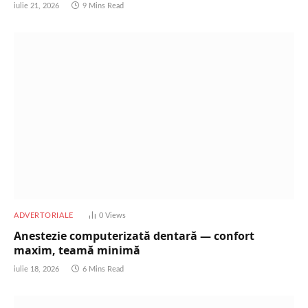
iulie 21, 2026
9 Mins Read
ADVERTORIALE
0
Views
Anestezie computerizată dentară — confort
maxim, teamă minimă
iulie 18, 2026
6 Mins Read