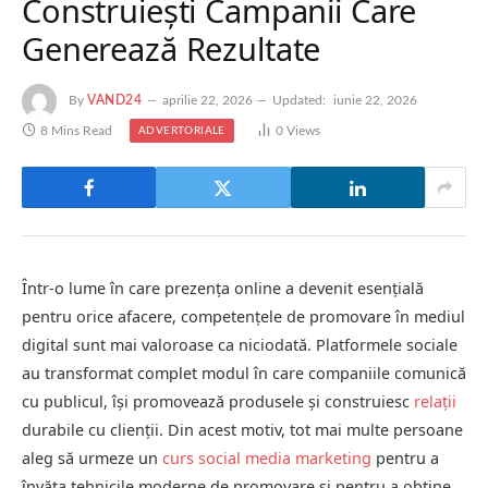
Construiești Campanii Care
Generează Rezultate
By
VAND24
aprilie 22, 2026
Updated:
iunie 22, 2026
8 Mins Read
0
Views
ADVERTORIALE
Într-o lume în care prezența online a devenit esențială
pentru orice afacere, competențele de promovare în mediul
digital sunt mai valoroase ca niciodată. Platformele sociale
au transformat complet modul în care companiile comunică
cu publicul, își promovează produsele și construiesc
relații
durabile cu clienții. Din acest motiv, tot mai multe persoane
aleg să urmeze un
curs social media marketing
pentru a
învăța tehnicile moderne de promovare și pentru a obține