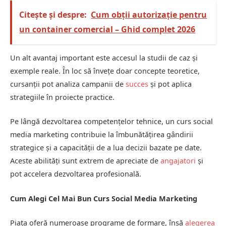
Citește și despre:
Cum obții autorizație pentru
un container comercial – Ghid complet 2026
Un alt avantaj important este accesul la studii de caz și
exemple reale. În loc să învețe doar concepte teoretice,
cursanții pot analiza campanii de
succes
și pot aplica
strategiile în proiecte practice.
Pe lângă dezvoltarea competențelor tehnice, un curs social
media marketing contribuie la îmbunătățirea gândirii
strategice și a capacității de a lua decizii bazate pe date.
Aceste abilități sunt extrem de apreciate de
angajatori
și
pot accelera dezvoltarea profesională.
Cum Alegi Cel Mai Bun Curs Social Media Marketing
Piața oferă numeroase programe de formare, însă
alegerea