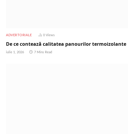
ADVERTORIALE
0
Views
De ce contează calitatea panourilor termoizolante
iulie 1, 2026
7 Mins Read