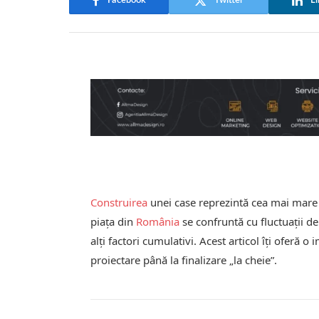
Facebook
Twitter
Li
Construirea
unei case reprezintă cea mai mar
piața din
România
se confruntă cu fluctuații d
alți factori cumulativi. Acest articol îți oferă o
proiectare până la finalizare „la cheie”.