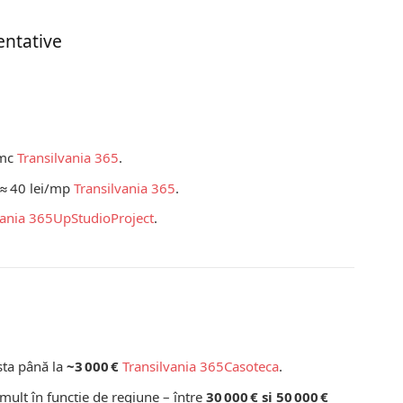
entative
.
/mc
Transilvania 365
.
 ≈ 40 lei/mp
Transilvania 365
.
vania 365
UpStudioProject
.
osta până la
~3 000 €
Transilvania 365
Casoteca
.
mult în funcție de regiune – între
30 000 € și 50 000 €