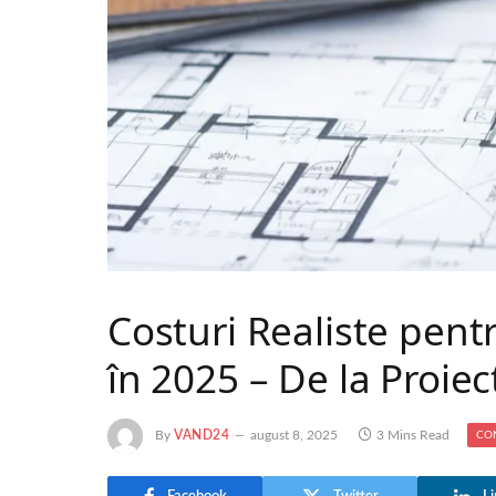
Costuri Realiste pent
în 2025 – De la Proiect
By
VAND24
august 8, 2025
3 Mins Read
CO