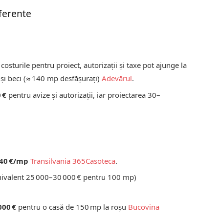
aferente
, costurile pentru proiect, autorizații și taxe pot ajunge la
și beci (≈ 140 mp desfășurați)
Adevărul
.
 €
pentru avize și autorizații, iar proiectarea 30–
40 €/mp
Transilvania 365
Casoteca
.
ivalent 25 000–30 000 € pentru 100 mp)
000 €
pentru o casă de 150 mp la roșu
Bucovina