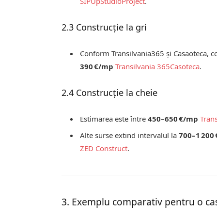
SIP
UpStudioProject
.
2.3 Construcție la gri
Conform Transilvania365 și Casaoteca, cos
390 €/mp
Transilvania 365
Casoteca
.
2.4 Construcție la cheie
Estimarea este între
450–650 €/mp
Tran
Alte surse extind intervalul la
700–1 200
ZED Construct
.
3. Exemplu comparativ pentru o c