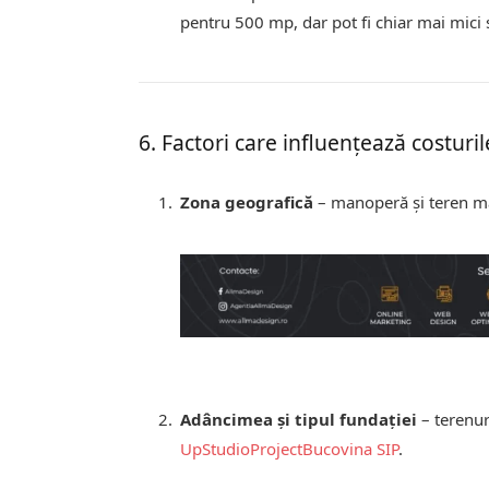
pentru 500 mp, dar pot fi chiar mai mici
6. Factori care influențează costuril
Zona geografică
– manoperă și teren m
Adâncimea și tipul fundației
– terenur
UpStudioProject
Bucovina SIP
.