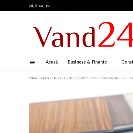
joi, 6 august
Acasă
Business & Finanțe
Const
Prima pagină
»
News
»
Costuri Realiste pentru Construcția unei Case