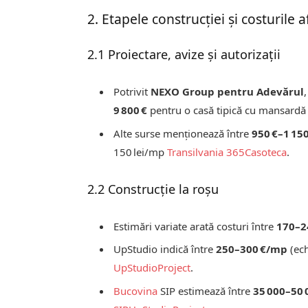
2. Etapele construcției și costurile 
2.1 Proiectare, avize și autorizații
Potrivit
NEXO Group pentru Adevărul
9 800 €
pentru o casă tipică cu mansardă 
Alte surse menționează între
950 €–1 150
150 lei/mp
Transilvania 365
Casoteca
.
2.2 Construcție la roșu
Estimări variate arată costuri între
170–2
UpStudio indică între
250–300 €/mp
(ech
UpStudioProject
.
Bucovina
SIP estimează între
35 000–50 