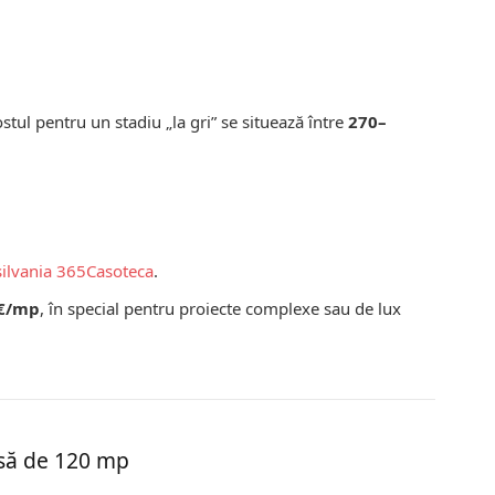
tul pentru un stadiu „la gri” se situează între
270–
silvania 365
Casoteca
.
 €/mp
, în special pentru proiecte complexe sau de lux
asă de 120 mp