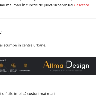
 sau mai mari în funcție de județ/urban/rural
Casoteca
.
e
ai scumpe în centre urbane.
i dificile implică costuri mai mari