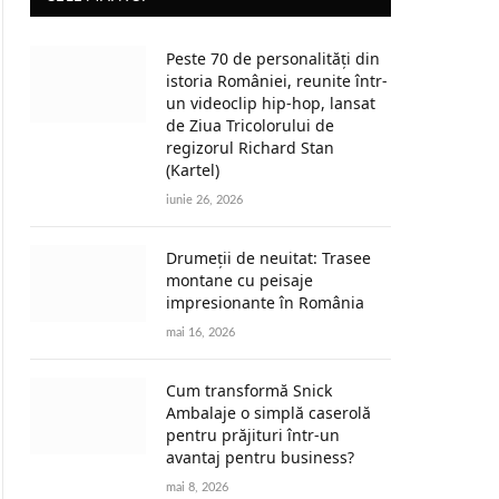
Peste 70 de personalități din
istoria României, reunite într-
un videoclip hip-hop, lansat
de Ziua Tricolorului de
regizorul Richard Stan
(Kartel)
iunie 26, 2026
Drumeții de neuitat: Trasee
montane cu peisaje
impresionante în România
mai 16, 2026
Cum transformă Snick
Ambalaje o simplă caserolă
pentru prăjituri într-un
avantaj pentru business?
mai 8, 2026