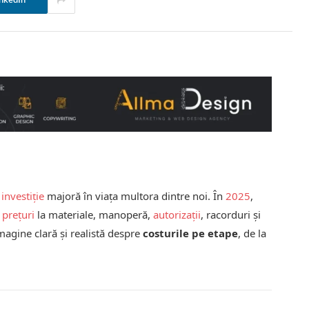
nkedIn
e
investiție
majoră în viața multora dintre noi. În
2025
,
e
prețuri
la materiale, manoperă,
autorizații
, racorduri și
 imagine clară și realistă despre
costurile pe etape
, de la