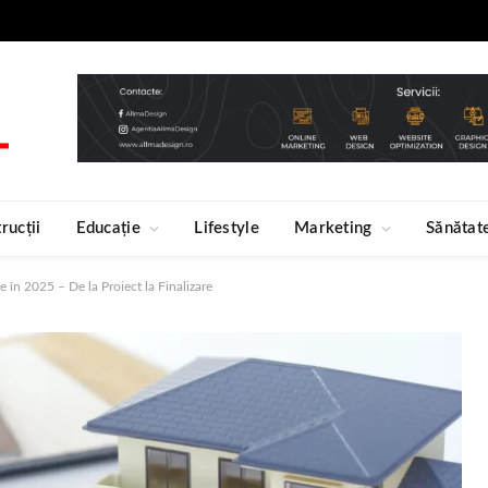
rucții
Educație
Lifestyle
Marketing
Sănătat
 în 2025 – De la Proiect la Finalizare