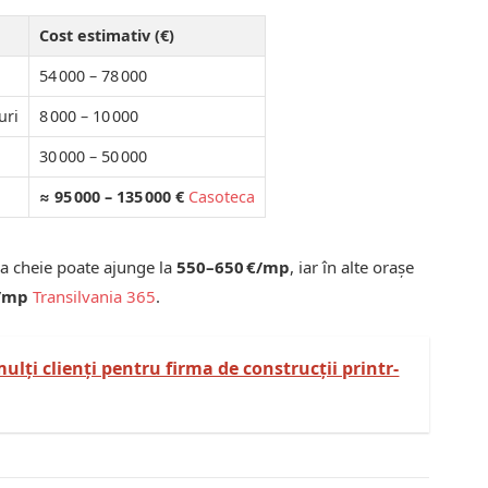
Cost estimativ (€)
54 000 – 78 000
uri
8 000 – 10 000
30 000 – 50 000
≈ 95 000 – 135 000 €
Casoteca
 la cheie poate ajunge la
550–650 €/mp
, iar în alte orașe
€/mp
Transilvania 365
.
lți clienți pentru firma de construcții printr-