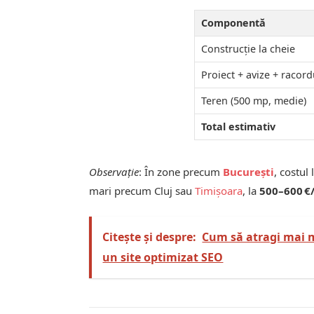
Componentă
Construcție la cheie
Proiect + avize + racord
Teren (500 mp, medie)
Total estimativ
Observație
: În zone precum
București
, costul
mari precum Cluj sau
Timișoara
, la
500–600 
Citește și despre:
Cum să atragi mai mu
un site optimizat SEO