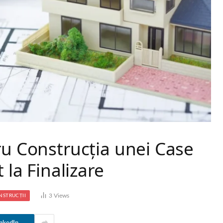
ru Construcția unei Case
 la Finalizare
3
Views
NSTRUCȚII