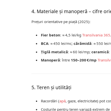
4. Materiale și manoperă – cifre ori
Prețuri orientative pe piață (2025):
Fier beton
: ≈ 4,5 lei/kg
Transilvania 365
BCA
: ≈ 450 lei/mc;
cărămidă
: ≈ 550 lei
Țiglă metalică
: ≈ 60 lei/mp;
ceramică
:
Manoperă
: între
150–200 €/mp
Transil
5. Teren și utilități
Racordări (
apă
, gaze, electricitate) pot c
Costurile pentru teren variază extrem de 