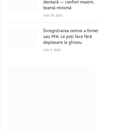
dentară — confort maxim,
teamă minimă
iulie 18, 2026
Înregistrarea online a firmei
sau PFA: ce poți face fără
deplasare la ghișeu
iulie 9, 2026