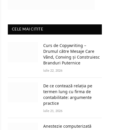
CELE MAI CITITE
Curs de Copywriting –
Drumul către Mesaje Care
Vând, Conving și Construiesc
Branduri Puternice
iulie 22, 2026
De ce contează relația pe
termen lung cu firma de
contabilitate: argumente
practice
iulie 21, 2026
Anestezie computerizată